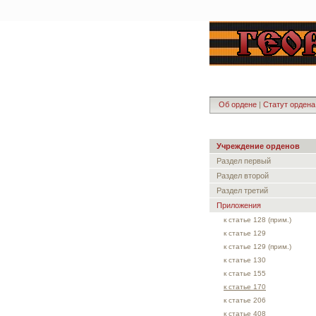
Об ордене
|
Статут ордена
Учреждение орденов
Раздел первый
Раздел второй
Раздел третий
Приложения
к статье 128 (прим.)
к статье 129
к статье 129 (прим.)
к статье 130
к статье 155
к статье 170
к статье 206
к статье 408