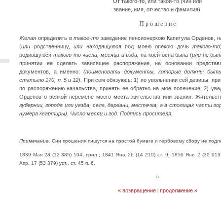
От такого-то, или такой-то (чин или
звание, имя, отчество и фамилия).
П р о ш е н и е
Желая определить в
такое-то
заведение пенсионеркою Капитула Орденов, н
(
или
родственницу,
или
находящуюся под моею опекою дочь
такого-то
родившуюся
такого-то числа, месяца и года,
на коей оспа была (
или
не была
принятии ее сделать зависящее распоряжение, на основании предст
документов, а именно:
(поименовать документы, которые должны быть
статьею 170, п. 5 и 12).
При сем обязуюсь: 1) по увольнении сей девицы, при
по распоряжению начальства, принять ее обратно на мое попечение; 2) ув
Орденов о всякой перемене моего места жительства или звания. Жительс
губернии, города или уезда, села, деревни, местечка, а в столицах части го
нумера квартиры). Число месяц и год. Подпись просителя.
Примечание.
Сии прошения пишутся на простой бумаге и гербовому сбору не подл
1839 Мая 28 (12 385) 104, прил.; 1841 Янв. 26 (14 219) ст. 9; 1856 Янв. 2 (30 013
Апр. 17 (53 379) уст., ст. 45 п. 6.
« возвращение
|
продолжение »