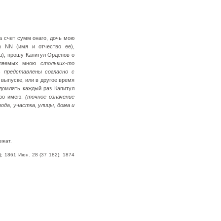
а счет сумм онаго, дочь мою
) NN (имя и отчество ее),
), прошу Капитул Орденов о
авляемых мною
стольких-то
 представлены согласно с
 выпуске, или в другое время
едомлять каждый раз Капитул
тво имею:
(точное означение
рода, участка, улицы, дома и
ежат.
); 1861 Июн. 28 (37 182); 1874