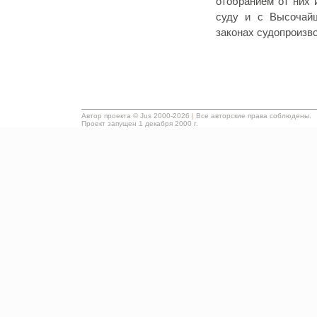
отобранием от них 
суду и с Высочайш
законах судопроизв
Автор проекта ©
Jus
2000-2026
|
Все авторские права соблюдены.
Проект запущен 1 декабря 2000 г.