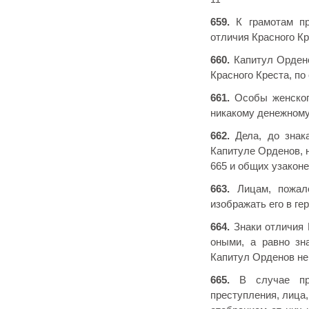
659.
К грамотам пр
отличия Красного К
660.
Капитул Ордено
Красного Креста, по
661.
Особы женского
никакому денежному
662.
Дела, до знака
Капитуле Орденов, н
665 и общих узакон
663.
Лицам, пожало
изображать его в ге
664.
Знаки отличия 
оными, а равно зн
Капитул Орденов не
665.
В случае про
преступления, лица,