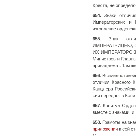
Креста, не определя
654.
Знаки отличия
Императорских и 
изговление орденск
655.
Знак отлич
ИМПЕРАТРИЦЕЮ, с 
ИХ ИМПЕРАТОРСКИХ
Министров и Главны
принадлежат.
Там же,
656.
Всемилостиве
отличия Красного 
Канцлера Российск
сии передает в Кап
657.
Капитул Ордено
вместе с знаками, и
658.
Грамоты на знак
приложении
к сей ст
11