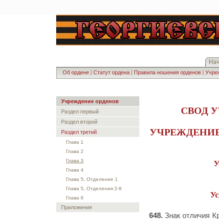
На
Об ордене
|
Статут ордена
|
Правила ношения орденов
|
Учреж
Учреждение орденов
СВОД 
Раздел первый
Раздел второй
УЧРЕЖДЕНИЕ
Раздел третий
Глава 1
Глава 2
Глава 3
У
Глава 4
Глава 5, Отделение 1
Глава 5, Отделения 2-9
Ус
Глава 6
Приложения
648.
Знак отличия Кр