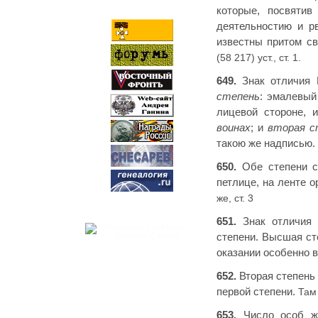
которые, посвяти
деятельностию и р
известны притом с
(58 217) уст., ст. 1.
649.
Знак отличия 
степень
: эмалевый
лицевой стороне, 
воинах
; и
вторая с
такою же надписью.
650.
Обе степени се
петлице, на ленте 
же, ст. 3
651.
Знак отличия К
степени. Высшая ст
оказании особенно 
652.
Вторая степень 
первой степени.
Там 
653.
Число особ же