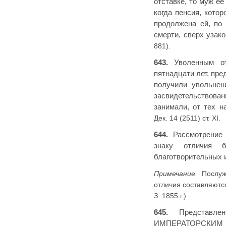
отставке, то муж ее
когда пенсия, кото
продолжена ей, по
смерти, сверх узак
881).
643.
Уволенным от
пятнадцати лет, пре
получили увольнен
засвидетельствов
занимали, от тех 
Дек. 14 (2511) ст. XI.
644.
Рассмотрение 
знаку отличия б
благотворительных 
Примечание.
Послуж
отличия составляют
З. 1855 г.).
645.
Представлен
ИМПЕРАТОРСКИМ ВЕ