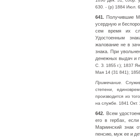
630. - (р) 1884 Июл. 6
641.
Получившие Ма
усердную и беспоро
сем время их слу
Удостоенным знак
жалование не в зач
знака. При увольне
денежных выдач и 
С. З. 1855 г.); 1837 Ян
Мая 14 (31 841); 1858
Примечание.
Служив
степени, единовре
производится из тог
на службе.
1841 Окт. 
642.
Всем удостоенн
его в гербах, есл
Мариинский знак о
пенсию, муж ее и де