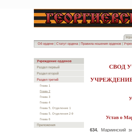
На
Об ордене
|
Статут ордена
|
Правила ношения орденов
|
Учреж
Учреждение орденов
СВОД 
Раздел первый
Раздел второй
УЧРЕЖДЕНИЕ
Раздел третий
Глава 1
Глава 2
Глава 3
У
Глава 4
Глава 5, Отделение 1
Глава 5, Отделения 2-9
Устав о Ма
Глава 6
Приложения
634.
Мариинский зн