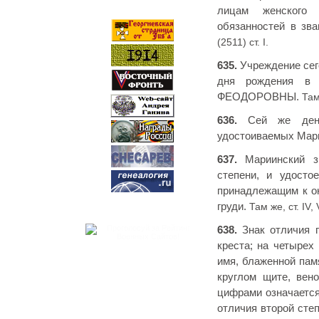
лицам женского 
обязанностей в зва
(2511) ст. I.
635.
Учреждение сего
дня рождения в 
ФЕОДОРОВНЫ.
Там 
636.
Сей же день 
удостоиваемых Мари
637.
Мариинский зн
степени, и удосто
принадлежащим к он
груди.
Там же, ст. IV, 
638.
Знак отличия п
креста; на четырех
имя, блаженной па
круглом щите, вен
цифрами означается
отличия второй сте