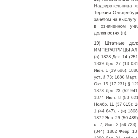
Надзирательница 
Терезии Ольденбургс
зачетом на выслугу
в означенном учи
должностях (п).
19) Штатные дол
ИМПЕРАТРИЦЫ АЛЕ
(а) 1828 Дек. 14 (251
1839 Дек. 27 (13 031
Июн. 1 (39 696); 188
уст., § 73; 1886 Март.
Окт. 15 (17 231) § 120
1873 Дек. 23 (52 941)
1874 Июн. 8 (53 621)
Ноябр. 11 (37 615); 18
1 (44 647). - (и) 1868
1872 Янв. 29 (50 489) 
ст. 7; Июн. 2 (59 723)
(344); 1882 Февр. 13 
1890 Дек. 31, собр. уз