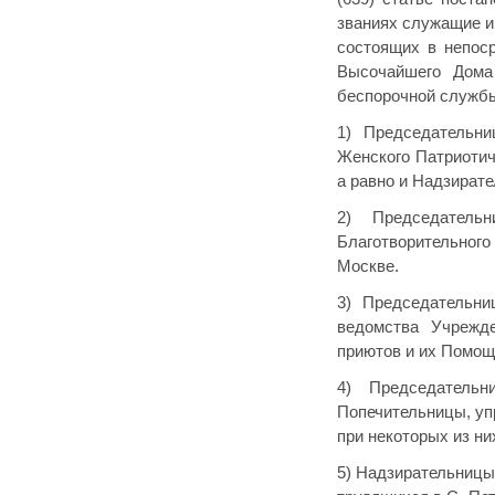
званиях служащие и
состоящих в непо
Высочайшего Дома
беспорочной службы
1) Председательни
Женского Патриоти
а равно и Надзират
2) Председатель
Благотворительного
Москве.
3) Председательни
ведомства Учреж
приютов и их Помо
4) Председатель
Попечительницы, уп
при некоторых из ни
5) Надзирательницы