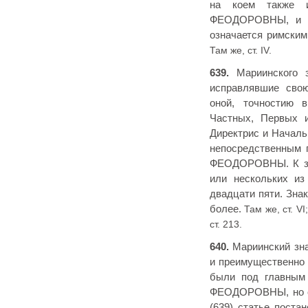
на коем также и
ФЕОДОРОВНЫ, и по
означается римским
Там же, ст. IV.
639.
Мариинского з
исправлявшие свою
оной, точностию 
Частных, Первых и
Директрис и Началь
непосредственным 
ФЕОДОРОВНЫ. К зна
или нескольких из
двадцати пяти. Зна
более.
Там же, ст. VI
ст. 213.
640.
Мариинский зна
и преимущественно 
были под главным
ФЕОДОРОВНЫ, но он
(639) статье поста