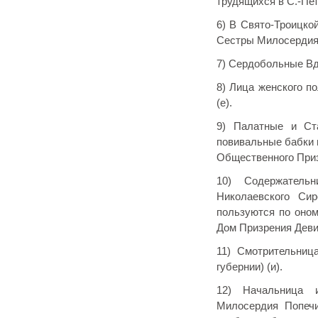
трудящихся в С.-Пет
6) В Свято-Троицко
Сестры Милосердия,
7) Сердобольные Вд
8) Лица женского п
(е).
9) Палатные и Ст
повивальные бабки 
Общественного Призр
10) Содержатель
Николаевского Сир
пользуются по оном
Дом Призрения Девиц
11) Смотрительниц
губернии) (и).
12) Начальница 
Милосердия Попечи