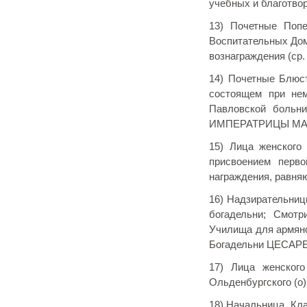
учебных и благотвор
13) Почетные Попе
Воспитательных Дом
вознаграждения (ср. с
14) Почетные Блюс
состоящем при не
Павловской больн
ИМПЕРАТРИЦЫ МАР
15) Лица женского
присвоением перво
награждения, равня
16) Надзирательниц
богадельни; Смотр
Училища для армянс
Богадельни ЦЕСА
17) Лица женског
Ольденбургского (о)
18) Начальница, Кл