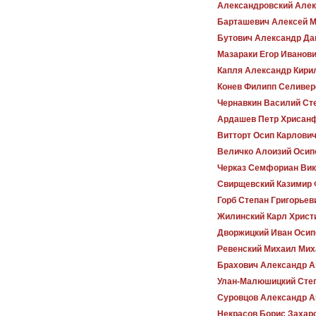
Александровский Але
Барташевич Алексей 
Бутович Александр Да
Мазараки Егор Иванов
Капля Александр Кири
Конев Филипп Селивер
Чернавкин Василий Ст
Ардашев Петр Хрисан
Витторт Осип Карлови
Величко Алоизий Осип
Черказ Семфориан Вик
Свирщевский Казимир 
Горб Степан Григорьев
Жилинский Карл Христ
Дворжицкий Иван Осип
Ревенский Михаил Мих
Брахович Александр А
Улан-Малюшицкий Сте
Суровцов Александр А
Некрасов Борис Захар