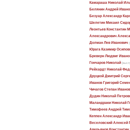
Камараша Николай Ил
Белянин Андрей Ивано
Безуар Александр Кар
Шелетин Михаил Сидо
Леонтьев Константин 
Александрович Алекса
Долман Лев Иванович
Юрага Казимир Осипов
Бреверн Людвиг Ивано
Гончаров Николай
[высл
Рейхардт Николай Фед
Друцкой Дмитрий Серг
Иванов Григорий Семе
Чичагов Степан Ивано
Дудин Николай Петров
Маландраки Николай Г
Тимофеев Андрей Тим
Кеппен Александр Ива
Веселовский Алексей
Аверьянов Константин