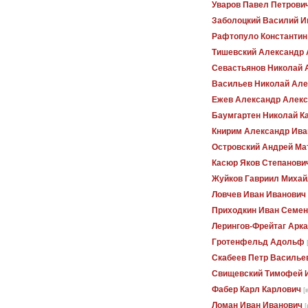
Уваров Павел Петрови
Заболоцкий Василий И
Рафтопуло Константи
Тишевский Александр
Севастьянов Николай 
Васильев Николай Але
Ежев Александр Алекс
Баумгартен Николай К
Книрим Александр Ива
Островский Андрей Ма
Касюр Яков Степанови
Жуйков Гавриил Михай
Ловчев Иван Иванович
Приходкин Иван Семен
Лерингов-Фрейтаг Арк
Гротенфельд Адольф
Скабеев Петр Василье
Свищевский Тимофей 
Фабер Карл Карлович
[
Ломан Иван Иванович
[