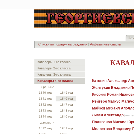
На
Списки по порядку награждения
|
Алфавитные списки
КАВАЛ
Кавалеры 1-го класса
Кавалеры 2-го класса
Кавалеры 3-го класса
Катенин Александр Ан
Кавалеры 4-го класса
« раньше
Желтухин Владимир П
1840 год
1845 год
Кноринг Роман Иванов
1841 год
1846 год
Рейтерн Магнус Магну
1842 год
1847 год
Майков Михаил Аполл
1843 год
1848 год
Ливен Александр
[выслу
1844 год
1849 год
Поливанов Михаил Юр
дальше »
1812 год
1901 год
Молоствов Владимир 