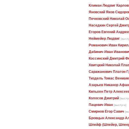
Климан Людвиг Карлов
Яновский Яков Сидоро
Печковский Николай О
Наседкин Сергей Дмит
Егоров Евгений Андре
Неймейер Людвиг
[высл
Романович Иван Кирил
Дабинич Иван Иванови
Коссинский Дмитрий Ф
Хвитцкий Николай Пла
Саражанович Платон Г
Тиздель Томас Вениам
Азарьев Никанор Афан
Кильхен Петр Алексее
Колосов Дмитрий
[выслу
Пацевич Иван
[выслуга]
Смирнов Егор Савич
[в
Бровцын Александр А
Шпейф (Шпейер, Шпеер