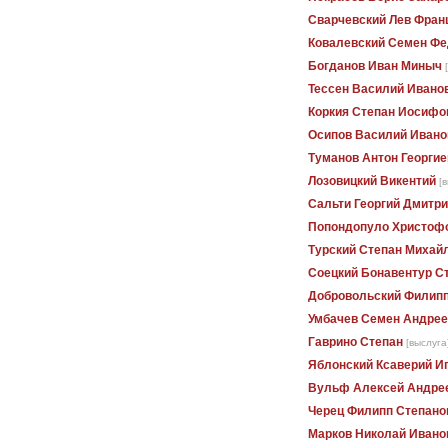
Сварчевский Лев Фран
Ковалевский Семен Фе
Богданов Иван Миныч
Тессен Василий Ивано
Коркия Степан Иосифо
Осипов Василий Ивано
Туманов Антон Георгие
Лозовицкий Викентий
[
Сальти Георгий Дмитр
Попондопуло Христофо
Турский Степан Михай
Соецкий Бонавентур С
Добровольский Филип
Умбачев Семен Андрее
Гаврино Степан
[выслуга
Яблонский Ксаверий И
Вульф Алексей Андре
Черец Филипп Степано
Марков Николай Ивано