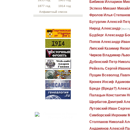
1855 год
1905 год
Бибиков Илларион Ми
1877 год
1914 год
Эспехо Михаил Михай
Алфавитный список
Фролов Илья Степанов
Бутурлин Алексей Пет
Нирод Александр
[выслу
Будберг Александр Бо
Попов Александр Иван
Липский Казимир Яков
Чирков Владимир Льво
Дубенский Петр Никол
Рейхель Сергей Ивано
Пущин Всеволод Павл
Кронек Иосиф Адамов
Бреде (Вреде?) Алекс
Палацын Константин Н
Щербатов Дмитрий Ал
Лутовский Иван Серге
Симборский Иероним 
Столпаков Николай Ал
Андриянов Алексей Па