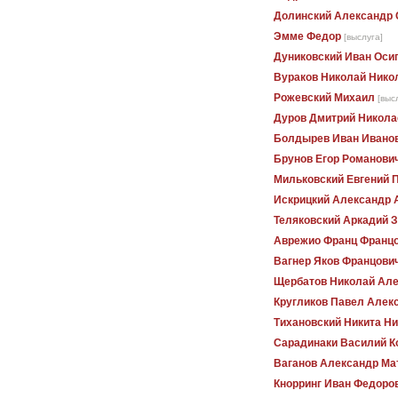
Долинский Александр 
Эмме Федор
[выслуга]
Дуниковский Иван Оси
Вураков Николай Нико
Рожевский Михаил
[выс
Дуров Дмитрий Никола
Болдырев Иван Ивано
Брунов Егор Романови
Мильковский Евгений 
Искрицкий Александр 
Теляковский Аркадий 
Аврежио Франц Франц
Вагнер Яков Францови
Щербатов Николай Ал
Кругликов Павел Алек
Тихановский Никита Н
Сарадинаки Василий К
Ваганов Александр Ма
Кнорринг Иван Федоро