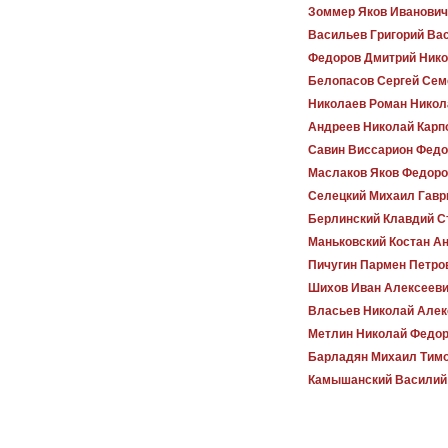
Зоммер Яков Иванович
Васильев Григорий Ва
Федоров Дмитрий Ник
Белопасов Сергей Сем
Николаев Роман Никол
Андреев Николай Карп
Савин Виссарион Федо
Маслаков Яков Федоро
Селецкий Михаил Гавр
Берлинский Клавдий С
Маньковский Костан А
Пичугин Пармен Петро
Шихов Иван Алексеев
Власьев Николай Алек
Метлин Николай Федо
Барладян Михаил Тим
Камышанский Василий