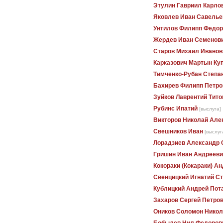
Этулин Гавриил Карло
Яковлев Иван Савелье
Унтилов Филипп Федор
Жердев Иван Семенов
Старов Михаил Иванов
Карказович Мартын Ку
Тимченко-Рубан Степа
Бахирев Филипп Петро
Зуйков Лаврентий Тито
Рубинс Ипатий
[выслуга]
Викторов Николай Але
Свешников Иван
[выслуг
Лорадзиев Александр 
Гришин Иван Андрееви
Кокораки (Кокараки) А
Свенцицкий Игнатий С
Кублицкий Андрей Пот
Захаров Сергей Петро
Оников Соломон Никол