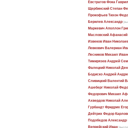
Евстратов Фока Гаври
Щербинский Степан Ф
Прокофьев Тихон Фед
Берилев Александр
[вы
Маркевич Аполлон Гри
Масловский Афанасий
Извеков Иван Николае
Левкович Валериан Ив
Лесников Михаил Иван
Тимирязев Андрей Сем
Фалецкий Николай Ден
Бодиско Андрей Андре
Сливицкий Валентий В
Ашеберг Николай Фед
Федорович Михаил Аф
Ахвердов Николай Але
Гурбандт Фридрих Его
Дейтрих Федор Карлов
Подобедов Александр
Вепрейский Иван
[выслу