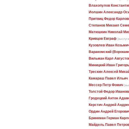
Влахопулов Константи
Иолшин Александр Ос
Притвиц Федор Карлов
Степанов Михаил Сем
Матюшкин Николай Ми
Кривцов Евграф
[выслуга
Кузовлев Иван Козьми
Варакомский (Ворокамс
Вильман Карл Августо
Миницкий Иван Григор
Трескин Алексей Миха
Камараш Павел Ильич
Мессер Петр Фомич
[вы
Толстой Федор Иванов
Гродецкий Антон Адам
Керстич Андрей Андре
Ордин Андрей Егорови
Бринкман Герман Карл
Майдель Павел Петро