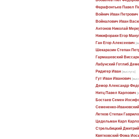
Бобылев Нил Федоров
Фарафонтьев Павел П
Войнич Иван Петрович
Войналович Иван Васи
Антонов Николай Мерк
Никифораки Егор Ману
Ган Егор Алексеевич
[в
Шекаразин Степан Пет
Гармашевский Виссари
Лабунский Готлиб Дем
Ридигер Иван
[выслуга]
Гут Иван Иванович
[выс
Демор Александр Фед
Нитц Павел Карлович
[
Бостаев Семен Иосиф
Семененко-Ивановски
Летков Степан Гаврил
Цедельман Карл Карло
Стрельбицкий Дмитрий
Квятковский Фома Иос