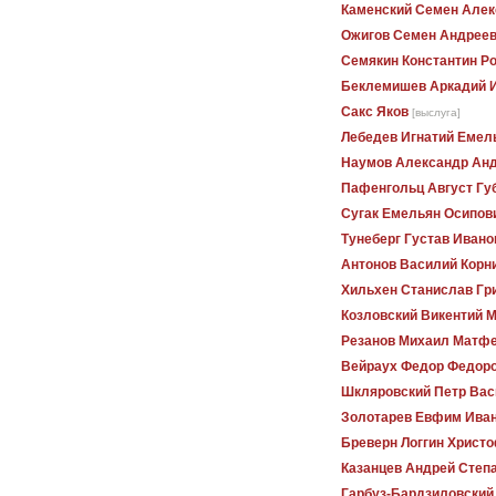
Каменский Семен Алек
Ожигов Семен Андрее
Семякин Константин Р
Беклемишев Аркадий 
Сакс Яков
[выслуга]
Лебедев Игнатий Емел
Наумов Александр Ан
Пафенгольц Август Гу
Сугак Емельян Осипов
Тунеберг Густав Ивано
Антонов Василий Корн
Хильхен Станислав Гр
Козловский Викентий 
Резанов Михаил Матф
Вейраух Федор Федор
Шкляровский Петр Вас
Золотарев Евфим Ива
Бреверн Логгин Христ
Казанцев Андрей Степ
Гарбуз-Бардзиловский