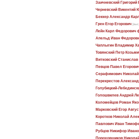
Заичневский Григорий
Черневский Викентий 
Беккер Александр Кар
Грен Егор Егорович
[выс
Лейн Карл Федорович 
Апельд Иван Федоров
Чаплыгин Владимир Х
Товянский Петр Козьми
Витковский Станислав
Певцов Павел Егорови
Серафимович Николай
Перекрестов Александ
Голубицкий-Лебединск
Голошвилев Андрей Ле
Коломейцов Роман Яко
Марковский Егор Авгус
Коротков Николай Але
Павлович Иван Тимоф
Рубцов Никифор Ивано
Пороховщиков Николай