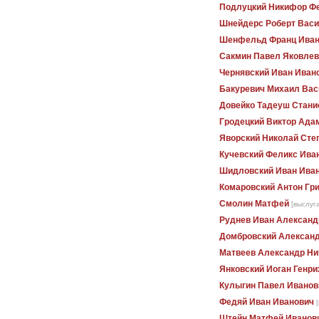
Подлуцкий Никифор Ф
Шнейдерс Роберт Вас
Шенфельд Франц Иван
Сакмин Павел Яковлев
Чернявский Иван Иван
Бакуревич Михаил Вас
Довейко Тадеуш Стани
Гродецкий Виктор Ада
Яворский Николай Сте
Кучевский Феликс Ива
Шидловский Иван Ива
Комаровский Антон Гр
Смолин Матфей
[выслуг
Руднев Иван Александ
Домбровский Алексан
Матвеев Александр Ни
Янковский Иоган Генри
Кулыгин Павел Иванов
Федяй Иван Иванович
Штейн Матфей Иванов