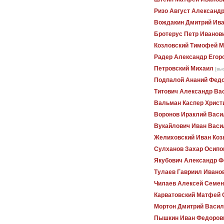
Ризо Август Александ
Вождакин Дмитрий Ив
Бротерус Петр Иванов
Козловский Тимофей 
Радер Александр Егор
Петровский Михаил
[вы
Подпалой Ананий Фед
Титович Александр Ва
Вальман Каспер Христ
Воронов Ираклий Васи
Вукайлович Иван Васи
Желиховский Иван Коз
Сулханов Захар Осипо
Якубович Александр Ф
Тулаев Гавриил Ивано
Чилаев Алексей Семен
Карватовский Матфей 
Мортон Дмитрий Васил
Пышкин Иван Федоров