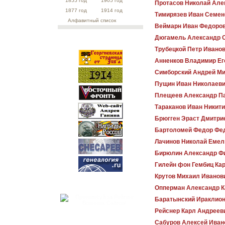
1855 год
1905 год
Протасов Николай Але
1877 год
1914 год
Тимирязев Иван Семен
Алфавитный список
Веймарн Иван Федоро
Дюгамель Александр 
Трубецкой Петр Ивано
Анненков Владимир Ег
Симборский Андрей М
Пущин Иван Николаев
Плещеев Александр П
Тараканов Иван Никит
Брюгген Эраст Дмитри
Бартоломей Федор Фе
Лачинов Николай Емел
Бирюлин Александр Ф
Гилейн фон Гембиц Ка
Крутов Михаил Иванов
Опперман Александр К
Баратынский Ираклио
Рейснер Карл Андреев
Сабуров Алексей Иван