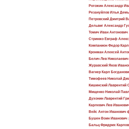
Рогожин Александр Ив
Резануйлов Илья Демь
Петровский Дмитрий В
Дельвиг Александр Гу
Томич Иван Антонович
Стринжо Евграф Алек
Компанион Федор Карл
Кронман Алексей Анто
Белич Лев Николаевич
Журавский Яков Ивано
Вагнер Карл Богданов
Тимофеев Николай Дм
Кишинский Лаврентий 
Мищенко Николай Пав
Духонин Лаврентий Гр
Карлевич Лев Иванови
Вейс Антон Иванович 
Бушен Воин Иванович
Бальц Фридрих Карлов