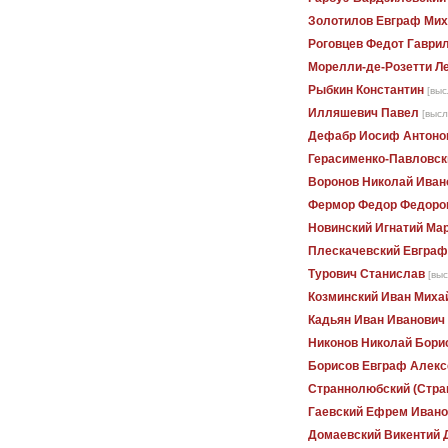
Золотилов Евграф Ми
Роговцев Федот Гаври
Морелли-де-Розетти Л
Рыбкин Константин
[выс
Илляшевич Павел
[высл
Дефабр Иосиф Антоно
Герасименко-Павловск
Воронов Николай Иван
Фермор Федор Федоро
Новинский Игнатий Ма
Плескачевский Евграф
Турович Станислав
[выс
Козминский Иван Миха
Кадьян Иван Иванович
Никонов Николай Бори
Борисов Евграф Алекс
Страннолюбский (Стра
Гаевский Ефрем Ивано
Домаевский Викентий 