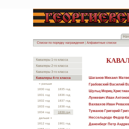
На
Списки по порядку награждения
|
Алфавитные списки
КАВАЛ
Кавалеры 1-го класса
Кавалеры 2-го класса
Кавалеры 3-го класса
Шаганов Михаил Матв
Кавалеры 4-го класса
« раньше
Грабовский Василий В
1830 год
1835 год
Шульц Мориц Христиан
1831 год
1836 год
Лункевич Иван Антоно
1832 год
1837 год
Вахвахов Иван Ревазо
1833 год
1838 год
Туманов Григорий Григ
1834 год
1839 год
Нессельроде Федор К
дальше »
1812 год
1901 год
Даненберг Петр Андре