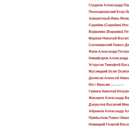
Гладков Александр Па
Пенхержевский Егор Л
Заворотный Иван Яков
Сарабиа (Сарабио) Ио
Варравва (Варавва) П
Марков Николай Васил
Соломирский Павел Д
Янов Александр Петро
Никифоров Александр
Устругов Тимофей Вас
Мусницкий Осип Осипо
Денисов Алексей Нико
Юст Максим
[выслуга]
Гринев Николай Козьм
Жихарев Александр В
Дзерулев Василий Ми
Абрамов Александр А
Прибытков Павел Иван
Новицкий Георгий Вас