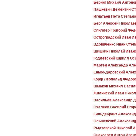
Беринг Михаил Антоно
Пашкевич Дементий С
Игнатьев Петр Степан
Берг Алексей Николае
Спиллер Григорий Фед
Остроградский Иван И
Вдовиченко Иван Степ
Шишкин Николай Иван
Годлевский Кирилл Ос
Мартен Александр Але
Енько-Даровский Алек
Корф Леопольд Федор
Шмаков Михаил Васил
Жилинский Иван Никол
Васильев Александр 
Схалеев Василий Егор
Гильдебрант Александ
Ольшевский Александ
Рыдзевской Николай А
Снаксарев Антон Иван