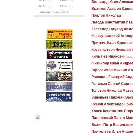
1855 год
1905 год
Бельгард Карл Алекса
1877 год
1914 год
Вранкен Агафон Карло
Алфавитный список
Павлов Николай
Лагода Константин Ив
Кесселер Эдуард Фед
Казикулчикский Агалар
Притвиц Карл Карлови
Крузенштерн Николай 
Киль Лев Иванович
[выс
Фитингоф Иван Андре
Офросимов Михаил Ал
Рашпиль Григорий Анд
Голицын Сергей Серге
Толстой Николай Матв
Зиновьев Николай Вас
Сомов Александр Григ
Ховен Константин Егор
Павловский Павел Ми
Вохин Петр Васильеви
Пантелеев Илья Андре