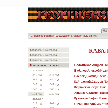
На
Списки по порядку награждения
|
Алфавитные списки
КАВАЛ
Кавалеры 1-го класса
Кавалеры 2-го класса
Кавалеры 3-го класса
Болотников Андрей Ни
Кавалеры 4-го класса
« раньше
Бабанов Алексей Иван
1840 год
1845 год
Пассек Диомид Васил
1841 год
1846 год
Кайтахский Джамов (Д
1842 год
1847 год
Кюринский Юсуф Бек
1843 год
1848 год
Узнидзе Саламон Пант
1844 год
1849 год
Кунцевич Евфим Иван
дальше »
1812 год
1901 год
Янчин Василий Дмитри