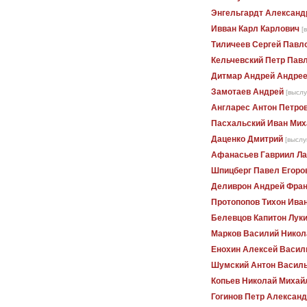
Энгельгардт Александ
Ивван Карл Карлович
[
Тиличеев Сергей Павл
Кельчевский Петр Пав
Дитмар Андрей Андре
Замотаев Андрей
[выслу
Англарес Антон Петро
Пасхальский Иван Мих
Даценко Дмитрий
[выслу
Афанасьев Гавриил Ла
Шпицберг Павел Егоро
Деливрон Андрей Фра
Протопопов Тихон Ива
Белевцов Капитон Лук
Марков Василий Никол
Енохин Алексей Васил
Шумский Антон Васил
Копьев Николай Михай
Гогинов Петр Алексан