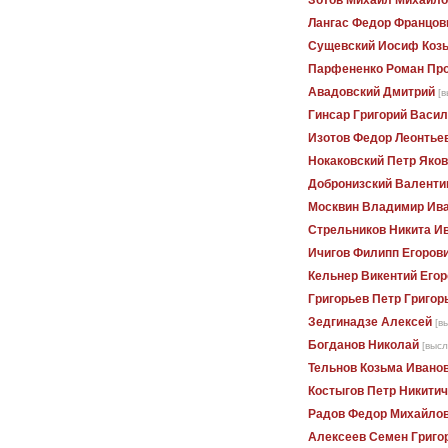
Зотов Михаил Михайло
Лангас Федор Францов
Сущевский Иосиф Коз
Парфененко Роман Пр
Авадовский Дмитрий
[в
Гинсар Григорий Васи
Изотов Федор Леонтье
Нокаковский Петр Яко
Добронизский Валенти
Москвин Владимир Ив
Стрельников Никита И
Ичигов Филипп Егоров
Кельнер Викентий Его
Григорьев Петр Григор
Зедгинадзе Алексей
[в
Богданов Николай
[высл
Тельнов Козьма Ивано
Костыгов Петр Никитич
Радов Федор Михайло
Алексеев Семен Григо