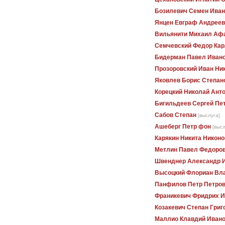
Бозилевич Семен Иван
Янцен Евграф Андреев
Вильянити Михаил Аф
Семчевский Федор Кар
Бидерман Павел Иван
Прозоровский Иван Ни
Яковлев Борис Степан
Корецкий Николай Ант
Бигильдеев Сергей Пе
Сабов Степан
[выслуга]
Ашеберг Петр фон
[высл
Карякин Никита Никоно
Метлин Павел Федоро
Швенднер Александр И
Высоцкий Флориан Вл
Панфилов Петр Петро
Франикевич Фридрих И
Козакевич Степан Григ
Маллио Клавдий Иван