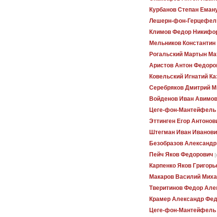
Курбанов Степан Еман
Лешерн-фон-Герцефел
Климов Федор Никифо
Мельников Константин
Рогальский Мартын Ма
Аристов Антон Федоро
Ковельский Игнатий К
Серебряков Дмитрий М
Войденов Иван Авимо
Цеге-фон-Мантейфель
Эттинген Егор Антонов
Штегман Иван Иванови
Безобразов Александр
Пейч Яков Федорович
[
Карпенко Яков Григорь
Макаров Василий Мих
Тверитинов Федор Але
Крамер Александр Фе
Цеге-фон-Мантейфель