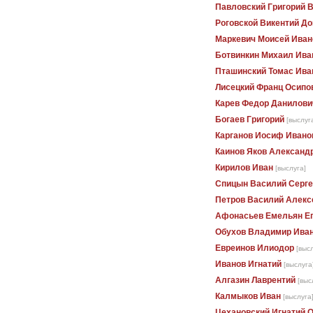
Павловский Григорий 
Роговской Викентий Д
Маркевич Моисей Иван
Ботвинкин Михаил Ива
Пташинский Томас Ива
Лисецкий Франц Осипо
Карев Федор Данилови
Богаев Григорий
[выслуг
Карганов Иосиф Ивано
Каинов Яков Александ
Кирилов Иван
[выслуга]
Спицын Василий Серге
Петров Василий Алекс
Афонасьев Емельян Е
Обухов Владимир Ива
Евреинов Илиодор
[выс
Иванов Игнатий
[выслуга
Алгазин Лаврентий
[выс
Калмыков Иван
[выслуга
Цехановский Игнатий 