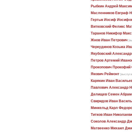
Рыбкин Андрей Макси
Масленников Евграф Н
Гертык Иосиф Иосифо
Витковский Феликс Ма
Таранов Никифор Мак
Жнов Иван Петрович
[в
Черкудинов Козьма Ив
Якубовский Александр
Петров Артемий Ивано
Прокопович Прокофий
Якович Реймонт
[выслуга
Карякин Иван Василье
Павлович Александр Н
Делищев Семен Абрам
Свиридов Иван Василь
Минкельд Карл Федор
Титков Иван Николаев
Соколов Александр Дм
Матвеенко Михаил Дми