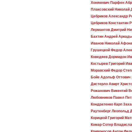
Хонякевич Парфен Аб
Плаксовский Николай 
Цебриков Александр Р
Цебриков Константин 
Лермантов Дмитрий Ни
Бахтин Андрей Аркадь
Иванов Николай Афон
Грушецкой Федор Але
Коведяев Дормидон Ив
Костырев Григорий Ив
Моравский Федор Степ
Бойе Адольф Оттович
Дистерло Авирт Христ
Рожанович Викентий В
Любовников Павел Пет
Кондратенко Карп Зах
Раутенберг Леопольд 
Корицкой Григорий Мат
Комар Сотер Владисла
Кривоносов Антон Фед