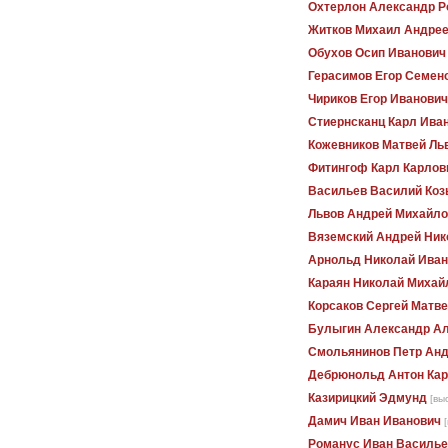
Охтерлон Александр Р
Житков Михаил Андре
Обухов Осип Иванович
Герасимов Егор Семен
Чириков Егор Иванович
Стиернсканц Карл Ива
Кожевников Матвей Ль
Фитингоф Карл Карлов
Васильев Василий Коз
Львов Андрей Михайло
Вяземский Андрей Ник
Арнольд Николай Иван
Караян Николай Михай
Корсаков Сергей Матв
Булыгин Александр А
Смольянинов Петр Ан
Дебрюнольд Антон Ка
Казирицкий Эдмунд
[вы
Дамич Иван Иванович
Романус Иван Василье