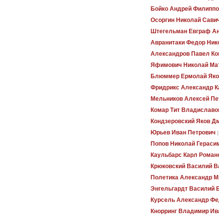
Бойко Андрей Филиппо
Осоргин Николай Сави
Штегельман Евграф А
Авранитаки Федор Ник
Александров Павел Ко
Яфимович Николай Ма
Блюммер Ермолай Яко
Фридрикс Александр К
Мельников Алексей Пе
Комар Тит Владиславо
Кондзеровский Яков Д
Юрьев Иван Петрович
Попов Николай Гераси
Каульбарс Карл Роман
Крюковский Василий В
Полетика Александр М
Энгельгардт Василий 
Курсель Александр Фе
Кнорринг Владимир Ив