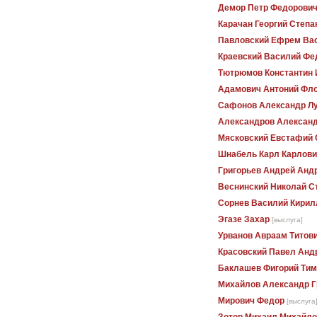
Демор Петр Федорови
Карачан Георгий Степа
Павловский Ефрем Ва
Краевский Василий Фе
Тютрюмов Константин 
Адамович Антоний Фл
Сафонов Александр Л
Александров Алексан
Мясковский Евстафий 
Шнабель Карл Карлови
Григорьев Андрей Анд
Веснинский Николай С
Сорнев Василий Кирил
Эгазе Захар
[выслуга]
Урванов Авраам Титов
Красовский Павел Анд
Баклашев Фигорий Ти
Михайлов Александр Г
Мирович Федор
[выслуга