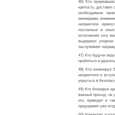
46) Кто прорвавши
крепость, доставит
необходимым пров
маневрами, внимани
неприятеля прево
посланные в оные
исполнения сего ва
выдержал упорное 
заслуживает награж
47) Кто будучи окру
пробиться и удалить
48) Кто конвоируя 
неприятеля и вступ
укрыться в безопасн
49) Кто блокируя к
важный проход, не 
его, приведет в та
предпримет уже втор
50) Командир эскад