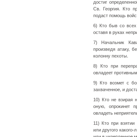
достиг определенно
Св. Георгия. Кто п
подаст помощь войс
6) Кто быв со всех
оставя в руках непр
7) Начальник Кав
произведя атаку, б
колонну пехоты.
8) Кто при перепр
овладеет противным
9) Кто возмет с б
захваченное, и дост
10) Кто не взирая 
оную, опрокинет 
овладеть неприятел
11) Кто при взятии
или другого какого-
или в укрепленное м