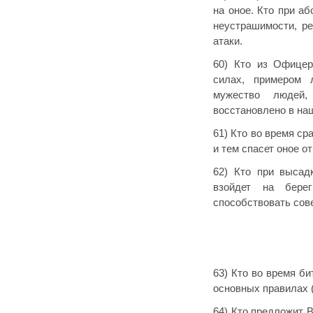
на оное. Кто при а
неустрашимости, ре
атаки.
60) Кто из Офицер
силах, примером 
мужество людей,
восстановлено в на
61) Кто во время с
и тем спасет оное от
62) Кто при высад
взойдет на бере
способствовать сов
63) Кто во время би
основных правилах (С
64) Кто предложит 