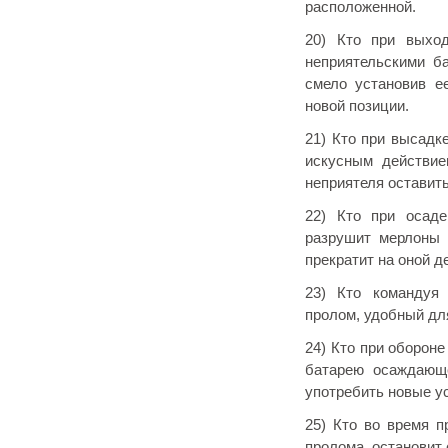
расположенной.
20) Кто при выхо
неприятельскими б
смело установив е
новой позиции.
21) Кто при высадк
искусным действие
неприятеля оставить
22) Кто при осаде
разрушит мерлоны 
прекратит на оной де
23) Кто командуя 
пролом, удобный для
24) Кто при оборон
батарею осаждающе
употребить новые у
25) Кто во время п
пролома, остановит 