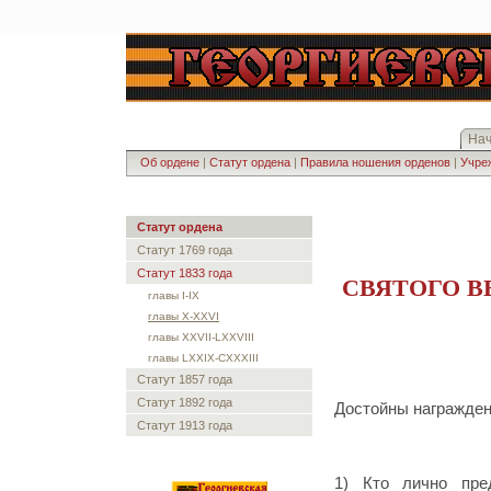
На
Об ордене
|
Статут ордена
|
Правила ношения орденов
|
Учреж
Статут ордена
Статут 1769 года
Статут 1833 года
СВЯТОГО 
главы I-IX
главы X-XXVI
главы XXVII-LXXVIII
главы LXXIX-CXXXIII
Статут 1857 года
Статут 1892 года
Достойны награжден
Статут 1913 года
1) Кто лично пре