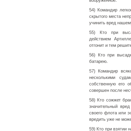
вооруженное.
54) Командир легк
скрытого места неп
учинить вред нашему
55) Кто при выса
действием Артилле
отгонит и тем решит
56) Кто при высад
батарею.
57) Командир всяк
несколькими суда
собственную его о
совершен после нес
58) Кто сожжет бра
значительный вред
своего флота или э
вредить уже не може
59) Кто при взятии 