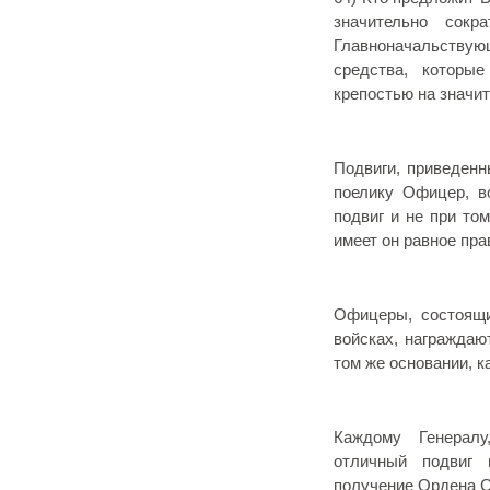
значительно сокр
Главноначальству
средства, которы
крепостью на значи
Подвиги, приведенн
поелику Офицер, в
подвиг и не при то
имеет он равное пра
Офицеры, состоящи
войсках, награждаю
том же основании, к
Каждому Генерал
отличный подвиг 
получение Ордена Св