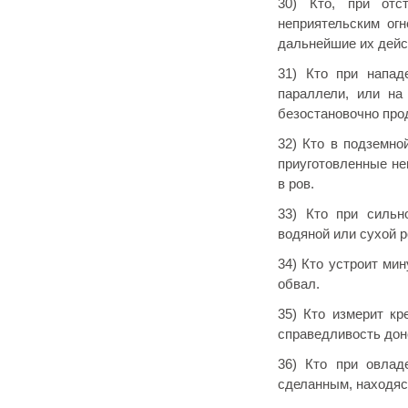
30) Кто, при отс
неприятельским огн
дальнейшие их дейс
31) Кто при напад
параллели, или на
безостановочно про
32) Кто в подземно
приуготовленные не
в ров.
33) Кто при сильн
водяной или сухой р
34) Кто устроит мин
обвал.
35) Кто измерит кр
справедливость дон
36) Кто при овлад
сделанным, находяс