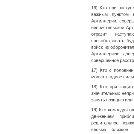
16) Кто при наступ
важным пунктом 
Артиллерии, совер
неприятельской Арт
отразит наступ
способствовать буд
войск из обороните
Артиллериею, дове
совершенное расстр
17) Кто с половин
молчать вдвое силь
18) Кто при защит
значительных непри
занять позицию или
19) Кто командуя о
движением прибл
решительное пораж
весьма близкое 