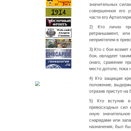
значительных силах
совершенное его у
части его Артиллери
2) Кто лично пре
ретраншамент, ил
неприятелем в прев
3) Кто с боя возмет
боя, овладеет таки
онаго, сражение п
место дотоле, пока 
4) Кто защищая кре
положение, выдержи
отразив приступ на 
5) Кто вступив в
превосходных сил н
оную значительное
снарядами или запа
назначения, был бы