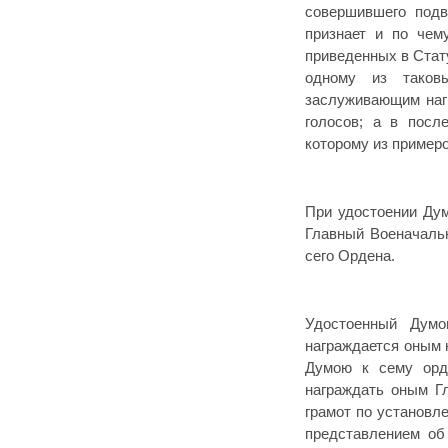
совершившего подв
признает и по чему
приведенных в Стату
одному из таковы
заслуживающим наг
голосов; а в посл
которому из примеро
При удостоении Дум
Главный Военачаль
сего Ордена.
Удостоенный Думо
награждается оным 
Думою к сему ор
награждать оным Г
грамот по установл
представлением об