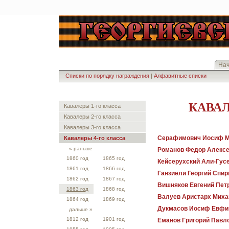
На
Списки по порядку награждения
|
Алфавитные списки
КАВАЛ
Кавалеры 1-го класса
Кавалеры 2-го класса
Кавалеры 3-го класса
Серафимович Иосиф 
Кавалеры 4-го класса
« раньше
Романов Федор Алекс
1860 год
1865 год
Кейсерухский Али-Гус
1861 год
1866 год
Ганзиели Георгий Спи
1862 год
1867 год
Вишняков Евгений Пет
1863 год
1868 год
Валуев Аристарх Миха
1864 год
1869 год
Дукмасов Иосиф Евфи
дальше »
1812 год
1901 год
Еманов Григорий Павл