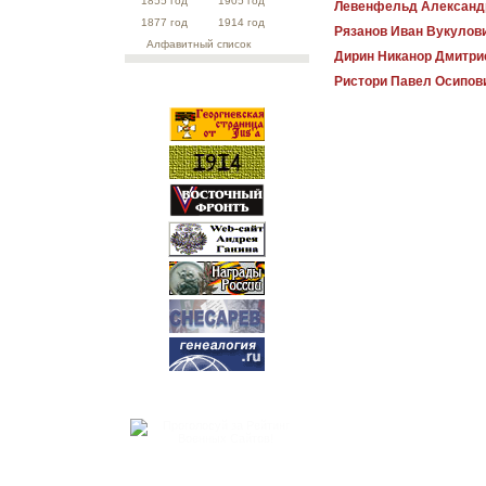
1855 год
1905 год
Левенфельд Александ
1877 год
1914 год
Рязанов Иван Вукулов
Алфавитный список
Дирин Никанор Дмитри
Ристори Павел Осипов