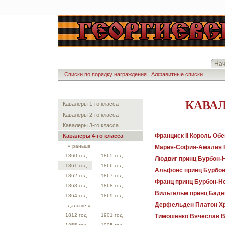
На
Списки по порядку награждения
|
Алфавитные списки
КАВАЛ
Кавалеры 1-го класса
Кавалеры 2-го класса
Кавалеры 3-го класса
Франциск II Король Об
Кавалеры 4-го класса
« раньше
Мария-София-Амалия 
1860 год
1865 год
Людвиг принц Бурбон-
1861 год
1866 год
Альфонс принц Бурбон
1862 год
1867 год
Франц принц Бурбон-Н
1863 год
1868 год
Вильгельм принц Баде
1864 год
1869 год
Дерфельден Платон Х
дальше »
1812 год
1901 год
Тимошенко Вячеслав В