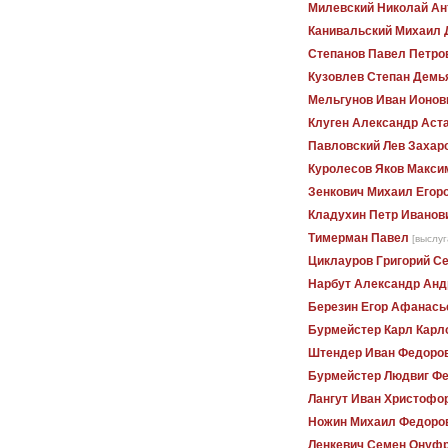
Милевский Николай Ан
Канивальский Михаил 
Степанов Павел Петро
Кузовлев Степан Демь
Мельгунов Иван Ионов
Клуген Александр Аст
Павловский Лев Захар
Куролесов Яков Макси
Зенкович Михаил Егор
Кладухин Петр Иванов
Тимерман Павел
[выслуг
Циклауров Григорий С
Нарбут Александр Анд
Березин Егор Афанась
Бурмейстер Карл Карл
Штендер Иван Федоро
Бурмейстер Людвиг Ф
Лангут Иван Христофо
Ножин Михаил Федоро
Ленкевич Семен Онуф