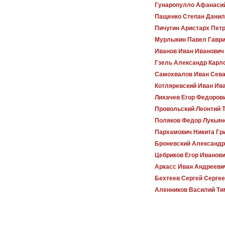
Гунаропулло Афанаси
Пащенко Степан Данил
Пичугин Аристарх Пет
Мурлыкин Павел Гавр
Иванов Иван Иванович
Гзель Александр Карл
Самохвалов Иван Сева
Котляревский Иван Ив
Лихачев Егор Федоров
Провольский Леонтий 
Поляков Федор Лукьян
Пархамович Никита Гр
Броневский Александр
Цебриков Егор Иванов
Аркасс Иван Андрееви
Бехтеев Сергей Серге
Аленников Василий Т