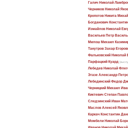
Галич Николай Ламбро
Черников Николай Яко
Кропотов Никита Миха
Богданович Константи
Измайлов Николай Ев
Васильев Петр Василь
Милош Михаил Казими
Танутров Захар Егоров
Фальковский Николай
Парфацкий Куард
[выслу
Лебедев Николай Флег
Эгазе Александр Петр
Лебединский Федор Дм
Черницкий Михаил Ива
Киктевич Степан Павл
Следзинский Иван Ма
Маслов Алексей Яковл
Каркач Константин Да
Момбели Николай Бор
Иванов Николай Михай