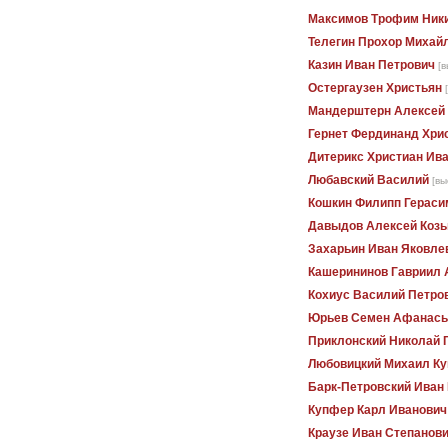
Максимов Трофим Ник
Телегин Прохор Михай
Казин Иван Петрович
[в
Остергаузен Христьян
Мандерштерн Алексей
Гернет Фердинанд Хри
Дитерикс Христиан Ив
Любавский Василий
[вы
Кошкин Филипп Гераси
Давыдов Алексей Коз
Захарьин Иван Яковле
Кашерининов Гавриил 
Кохиус Василий Петро
Юрьев Семен Афанась
Приклонский Николай 
Любовицкий Михаил Ку
Барк-Петровский Иван
Купфер Карл Иванович
Краузе Иван Степанов