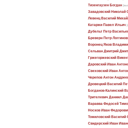
Тизенгаузен Богдан
[вы
Завадовский Николай 
Левенц Василий Михай
Катаржи Павел Ильич
[
Дубельт Петр Василье
Бреверн Петр Логгинов
Воронец Яков Владим
Сельван Дмитрий Дми
Гржегоржевский Викен
Даровский Иван Антон
Свеховский Иван Анто
Черепов Антон Андрее
Дровецкий Василий Пе
Богданов-Калинский 
Трителевич Даниил Да
Варавва Федосей Тим
Носков Иван Федорови
Томиловский Василий 
Свидерский Иван Иван