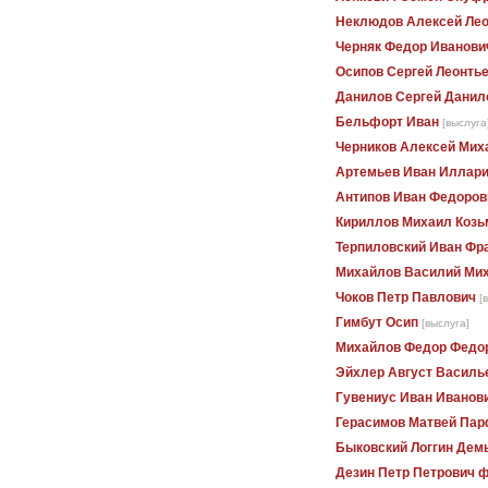
Неклюдов Алексей Лео
Черняк Федор Иванови
Осипов Сергей Леонть
Данилов Сергей Данил
Бельфорт Иван
[выслуга
Черников Алексей Мих
Артемьев Иван Иллар
Антипов Иван Федоров
Кириллов Михаил Козь
Терпиловский Иван Фр
Михайлов Василий Ми
Чоков Петр Павлович
[
Гимбут Осип
[выслуга]
Михайлов Федор Федо
Эйхлер Август Василь
Гувениус Иван Иванов
Герасимов Матвей Пар
Быковский Логгин Дем
Дезин Петр Петрович 