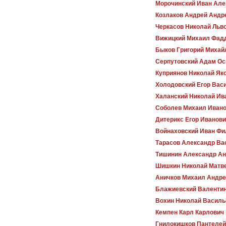
Морочинский Иван Але
Козлаков Андрей Андр
Черкасов Николай Льв
Вижицкий Михаил Фад
Быков Григорий Михай
Серпутовский Адам Ос
Куприянов Николай Як
Холодовский Егор Вас
Халанский Николай Ив
Соболев Михаил Иван
Дитерикс Егор Иванов
Войнаховский Иван Фи
Тарасов Александр Ва
Тишинин Александр А
Шишкин Николай Матв
Аничков Михаил Андре
Блажиевский Валенти
Вохин Николай Василь
Кемпен Карл Карлович
Гнилокишков Пантелей