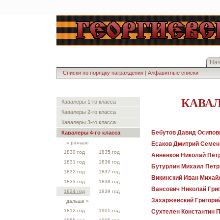
На
Списки по порядку награждения
|
Алфавитные списки
КАВАЛ
Кавалеры 1-го класса
Кавалеры 2-го класса
Кавалеры 3-го класса
Бебутов Давид Осипов
Кавалеры 4-го класса
« раньше
Есаков Дмитрий Семен
1830 год
1835 год
Анненков Николай Пет
1831 год
1836 год
Бутурлин Михаил Петр
1832 год
1837 год
Викинский Иван Михай
1833 год
1838 год
Вансович Николай Гри
1834 год
1839 год
Захаржевский Григори
дальше »
1812 год
1901 год
Сухтелен Константин 