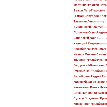
Мартыненко Яков Петр
Быков Петр Иванович
[
Гетман-Цепурдей Алек
Татьянин Лев
[выслуга]
Дублянский Леонтий
[в
Полуянов Осип Андрее
Завадский Карл
[выслуга
Халецкий Киприян
[высл
Лоский Иван Иванович
Иванов Михаил Семен
Трухин Николай Ивано
Годорожий-Чикаленко 
Гурский Пантелеймон 
Балоболин Андрей Тих
Карицкий Захар Яковл
Канашевич Роман Иван
Бенецкий Павел Викто
Сурков Владимир Про
Коршунов Николай Коз