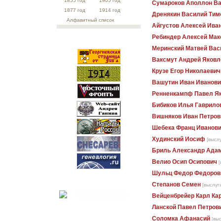
1855 год
1905 год
Сумароков Аполлон В
1877 год
1914 год
Дренякин Василий Ти
Алфавитный список
Айгустов Алексей Ива
Ребиндер Алексей Мак
Меринский Матвей Вас
Ваксмут Андрей Яковл
Крузе Егор Николаевич
Вашутин Иван Иванови
Ренненкампф Павел Я
Бибиков Илья Гаврило
Вишняков Иван Петров
Шебека Франц Иванов
Худинский Иосиф
[высл
Бриль Александр Ада
Велио Осип Осипович
[
Шульц Федор Федоров
Степанов Семен
[выслуг
Вейценбрейер Карл Ка
Ланской Павел Петров
Соломка Афанасий
[вы