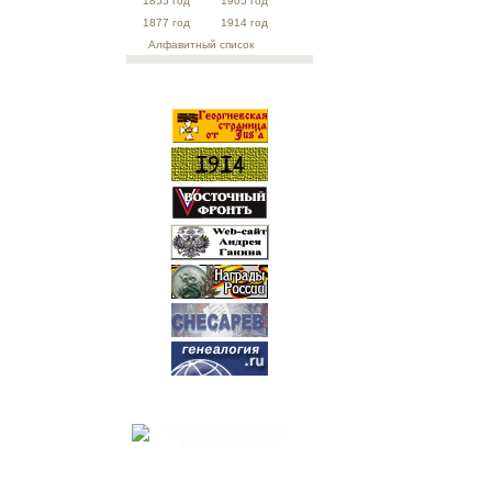
1855 год
1905 год
1877 год
1914 год
Алфавитный список