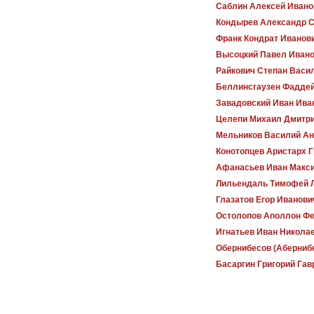
Саблин Алексей Ивано
Кондырев Александр С
Франк Кондрат Иванов
Высоцкий Павел Иван
Райкович Степан Васи
Беллинсгаузен Фадде
Завадовский Иван Ива
Целепи Михаил Дмитр
Мельников Василий А
Конотопцев Аристарх 
Афанасьев Иван Макс
Лильендаль Тимофей 
Глазатов Егор Иванови
Остолопов Аполлон Ф
Игнатьев Иван Никола
Обернибесов (Аберниб
Басаргин Григорий Га