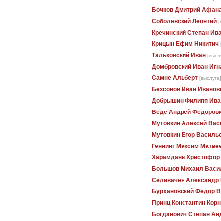
Бочков Дмитрий Афан
Соболевский Леонтий
[
Кречинский Степан Ив
Крицын Ефим Никитич
Тальковский Иван
[высл
Домбровский Иван Игн
Самне Альберт
[выслуга]
Безсонов Иван Иванов
Добрышин Филипп Ива
Веде Андрей Федоров
Мутовкин Алексей Вас
Мутовкин Егор Василь
Геннинг Максим Матве
Харамдани Христофор
Большов Михаил Васи
Селивачев Александр 
Бурхановский Федор В
Принц Константин Кор
Богданович Степан Ан