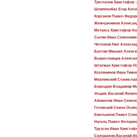
Треглазов Христофор
[
Шлиппенбах Егор Анто
Корсаков Павел Федор
Жемчужников Алексан
Метакса Христофор Ан
Сытин Иван Семенови
Чеглоков Нил Алексан
Балтин Михаил Алексе
Вышеславцев Алексан
Штагман Христофор О
Козлянинов Иван Тимо
Мерлинский Станисла
Бороздин Владимир М
Ульрих Василий Яковл
Абамелик Иван Семен
Готовский Семен Осип
Емельянов Павел Сем
Нагель Павел Илларио
Трузсон Иван Христоф
Солодилов Василий И