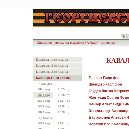
На
Списки по порядку награждения
|
Алфавитные списки
КАВАЛ
Кавалеры 1-го класса
Кавалеры 2-го класса
Кавалеры 3-го класса
Гепперт Георг фон
Кавалеры 4-го класса
« раньше
Шнейдер Карл фон
1820 год
1825 год
Гейден Логгин Петрови
1821 год
1826 год
Желтухин Сергей Федо
1822 год
1827 год
Пейкер Александр Эм
1823 год
1828 год
Энгельгардт Александ
1824 год
1829 год
Бартоломей Алексей И
дальше »
1812 год
1901 год
Нератов Иван Алексан