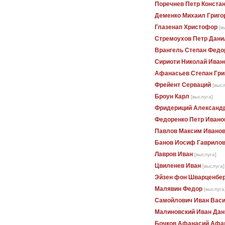
Поречнев Петр Конста
Деменко Михаил Григо
Глазенап Христофор
[в
Стремоухов Петр Дани
Врангель Степан Федо
Сириоти Николай Иван
Афанасьев Степан Гри
Фрейент Серваций
[высл
Броун Карл
[выслуга]
Фридериций Александ
Федоренко Петр Ивано
Павлов Максим Ивано
Банов Иосиф Гаврило
Лавров Иван
[выслуга]
Цвиленев Иван
[выслуга]
Эйзен фон Шварценбер
Малявин Федор
[выслуга
Самойлович Иван Вас
Малиновский Иван Дан
Бочков Афанасий Афа