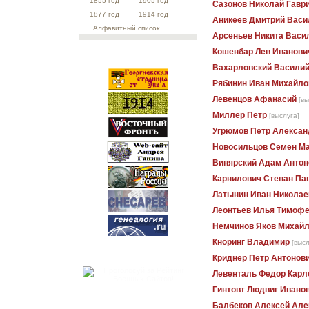
1855 год
1905 год
Сазонов Николай Гавр
1877 год
1914 год
Аникеев Дмитрий Васи
Алфавитный список
Арсеньев Никита Васи
Кошенбар Лев Иванови
Вахарловский Василий
Рябинин Иван Михайло
Левенцов Афанасий
[вы
Миллер Петр
[выслуга]
Угрюмов Петр Алексан
Новосильцов Семен М
Винярский Адам Антон
Карнилович Степан Па
Латынин Иван Николае
Леонтьев Илья Тимоф
Немчинов Яков Михай
Кноринг Владимир
[высл
Криднер Петр Антонов
Левенталь Федор Карл
Гинтовт Людвиг Ивано
Балбеков Алексей Але