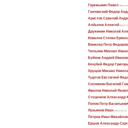
Горемыкин Павел
[выслу
Ганчинский Федор Анд
Аристов Савелий Андр
Албычев Алексей
[высл
Дружинин Николай Ал
Ковалев Степан Ермол
Винклер Петр Федоров
Тюльпин Михаил Иван
Бубнов Андрей Иванов
Кочубей Федор Григор
Хрущов Михаил Никол
Тыртов Евстигней Фед
Соломеин Василий Га
Фролов Николай Яковл
Стеценков Александр 
Попов Петр Васильеви
Лукьянов Иван
[выслуга]
Петров Иван Михайлов
Ершов Александр Серг