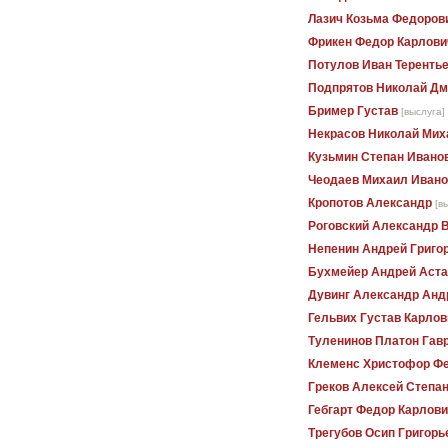
Лазич Козьма Федоров
Фрикен Федор Карлови
Потулов Иван Теренть
Подпрятов Николай Дм
Бример Густав
[выслуга]
Некрасов Николай Мих
Кузьмин Степан Ивано
Чеодаев Михаил Ивано
Кропотов Александр
[в
Роговский Александр 
Непенин Андрей Григо
Бухмейер Андрей Аст
Дувинг Александр Анд
Гельвих Густав Карлов
Туленинов Платон Гав
Клеменс Христофор Ф
Греков Алексей Степа
Гебгарт Федор Карлов
Трегубов Осип Григорь