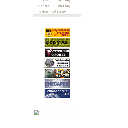
1855 год
1905 год
1877 год
1914 год
Алфавитный список