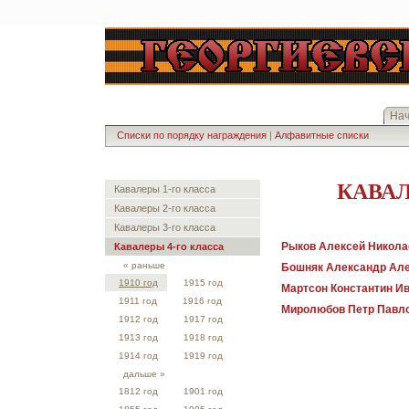
На
Списки по порядку награждения
|
Алфавитные списки
КАВАЛ
Кавалеры 1-го класса
Кавалеры 2-го класса
Кавалеры 3-го класса
Рыков Алексей Никола
Кавалеры 4-го класса
« раньше
Бошняк Александр Ал
1910 год
1915 год
Мартсон Константин И
1911 год
1916 год
Миролюбов Петр Павл
1912 год
1917 год
1913 год
1918 год
1914 год
1919 год
дальше »
1812 год
1901 год