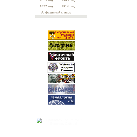
1855 год
1905 год
1877 год
1914 год
Алфавитный список