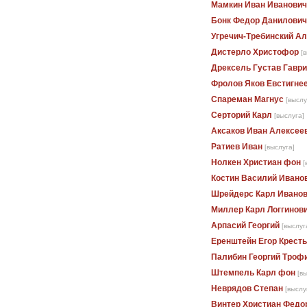
Мамкин Иван Иванович
Бонк Федор Данилович
Угречич-Требинский А
Дистерло Христофор
[
Дрексель Густав Гавр
Фролов Яков Евстигне
Спареман Магнус
[выслу
Серторий Карл
[выслуга]
Аксаков Иван Алексее
Ратиев Иван
[выслуга]
Нолкен Христиан фон
[
Костин Василий Ивано
Шрейдерс Карл Ивано
Миллер Карл Логгинов
Арпасий Георгий
[выслуг
Еренштейн Егор Крест
Палибин Георгий Троф
Штемпель Карл фон
[в
Неврядов Степан
[выслу
Винтер Христиан Федо