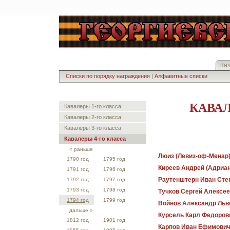
На
Списки по порядку награждения
|
Алфавитные списки
КАВАЛ
Кавалеры 1-го класса
Кавалеры 2-го класса
Кавалеры 3-го класса
Кавалеры 4-го класса
« раньше
Люиз (Левиз-оф-Менар
1790 год
1795 год
Киреев Андрей (Адриан
1791 год
1796 год
Раутенштерн Иван Сте
1792 год
1797 год
1793 год
1798 год
Тучков Сергей Алексе
1794 год
1799 год
Войнов Александр Льв
дальше »
Курсель Карл Федоров
1812 год
1901 год
Карпов Иван Ефимови