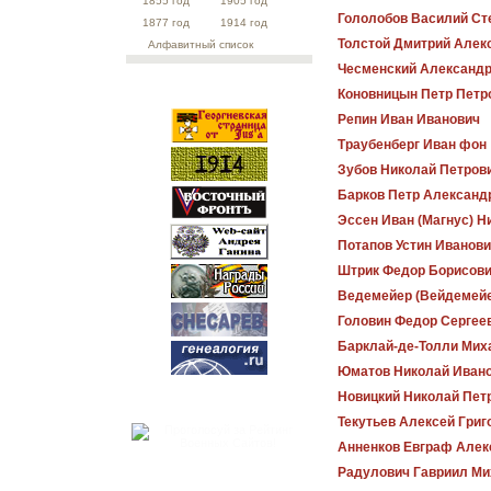
1855 год
1905 год
Гололобов Василий Ст
1877 год
1914 год
Толстой Дмитрий Алек
Алфавитный список
Чесменский Александр
Коновницын Петр Петр
Репин Иван Иванович
Траубенберг Иван фон
Зубов Николай Петров
Барков Петр Александ
Эссен Иван (Магнус) Н
Потапов Устин Иванов
Штрик Федор Борисов
Ведемейер (Вейдемейе
Головин Федор Сергее
Барклай-де-Толли Мих
Юматов Николай Иван
Новицкий Николай Пет
Текутьев Алексей Григ
Анненков Евграф Алек
Радулович Гавриил Ми