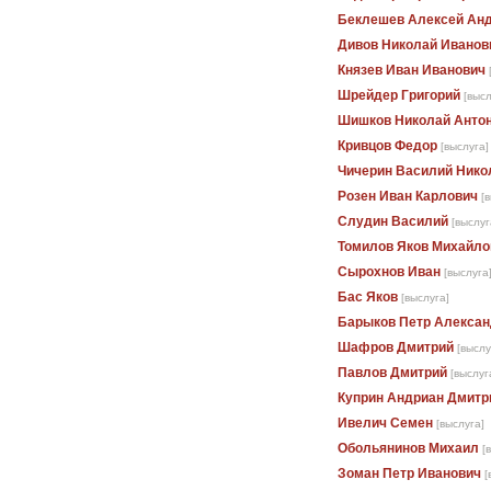
Беклешев Алексей Ан
Дивов Николай Иванов
Князев Иван Иванович
Шрейдер Григорий
[высл
Шишков Николай Анто
Кривцов Федор
[выслуга]
Чичерин Василий Нико
Розен Иван Карлович
[
Слудин Василий
[выслуг
Томилов Яков Михайло
Сырохнов Иван
[выслуга
Бас Яков
[выслуга]
Барыков Петр Алексан
Шафров Дмитрий
[выслу
Павлов Дмитрий
[выслуг
Куприн Андриан Дмитр
Ивелич Семен
[выслуга]
Обольянинов Михаил
[
Зоман Петр Иванович
[