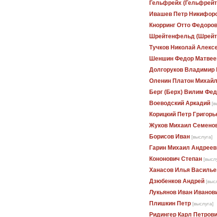
Гельфрейх (Гельфрейт
Ивашев Петр Никифор
Кнорринг Отто Федоро
Шрейтенфельд (Шрейт
Тучков Николай Алекс
Шеншин Федор Матвее
Долгоруков Владимир 
Оленин Платон Михай
Берг (Берх) Вилим Фе
Воеводский Аркадий
[в
Корицкий Петр Григорь
Жуков Михаил Семено
Борисов Иван
[выслуга]
Гарин Михаил Андреев
Кононович Степан
[высл
Ханасов Илья Василье
Дзюбенков Андрей
[выс
Лукьянов Иван Иванов
Плишкин Петр
[выслуга]
Ридингер Карл Петров