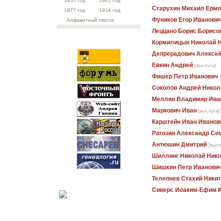
1855 год
1905 год
Старухин Михаил Ерм
1877 год
1914 год
Фуников Егор Иванови
Алфавитный список
Леццано Борис Борисо
Кормилицын Николай 
Депрерадович Алексей
Евкин Андрей
[выслуга]
Фишер Петр Иванович
Соколов Андрей Никол
Меллин Владимир Ива
Маркович Иван
[выслуга]
Карштейн Иван Иванов
Рагозин Александр Се
Антюшин Дмитрий
[высл
Шиллинг Николай Ник
Шишкин Петр Иванови
Телепнев Стахий Ники
Сиверс Иоаким-Ефим 