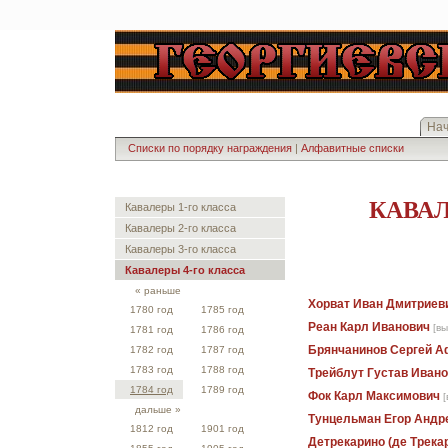
На
Списки по порядку награждения
|
Алфавитные списки
КАВАЛ
Кавалеры 1-го класса
Кавалеры 2-го класса
Кавалеры 3-го класса
Кавалеры 4-го класса
« раньше
Хорват Иван Дмитриев
1780 год
1785 год
Реан Карл Иванович
[вы
1781 год
1786 год
Брянчанинов Сергей А
1782 год
1787 год
1783 год
1788 год
Трейблут Густав Иван
1784 год
1789 год
Фок Карл Максимович
[
дальше »
Тунцельман Егор Андр
1812 год
1901 год
Детрекарино (де Трека